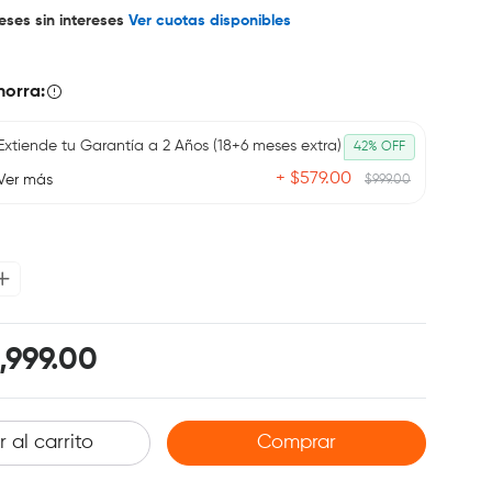
eses sin intereses
Ver cuotas disponibles
horra:
Extiende tu Garantía a 2 Años (18+6 meses extra)
42% OFF
+ $579.00
Ver más
$999.00
,999.00
 al carrito
Comprar