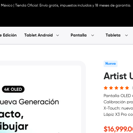
México | Tienda Oficial: Envío gratis, impuestos incluidos y 18 meses de garantía.
e Edición
Tablet Android
Pantalla
Tableta
Nuevo
Artist
Pantalla OLED 
Calibración pro
X-Touch: nuevo 
Lápiz X3 Pro co
$16,999.