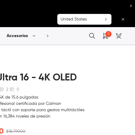
x
United States
0
Accesorios
Explorar
 Ultra 16 - 4K OLED
2
0
4K de 15.6 pulgadas
fesional certificada por Calman
táctil con soporte para gestos multitáctiles
n 16,384 niveles de presión
00
$18,799.00