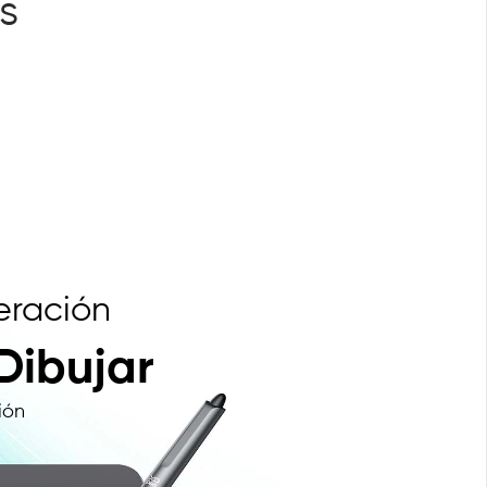
s
eración
 Dibujar
ión