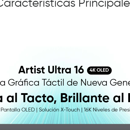
Características Principale
Artist Ultra 16
4K OLED
la Gráfica Táctil de Nueva Gen
al Tacto, Brillante al
 Pantalla OLED | Solución X-Touch | 16K Niveles de Pres