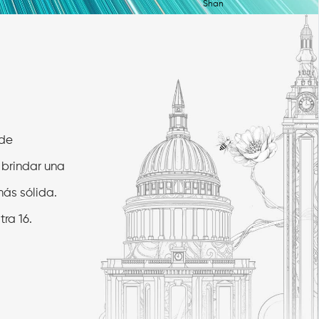
Shan
 de
 brindar una
más sólida.
tra 16.