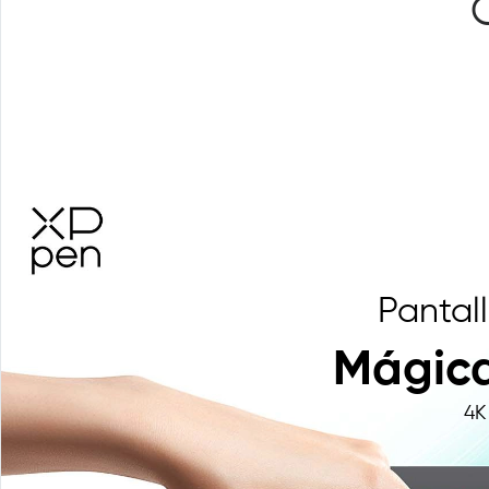
Pantal
Mágica 
4K