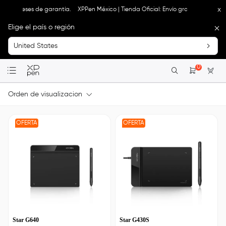
x
s y 18 meses de garantía.
XPPen México | Tienda Oficial: Envío gratis, impuestos 
Elige el país o región
United States
0
Orden de visualizacion
OFERTA
OFERTA
Star G640
Star G430S