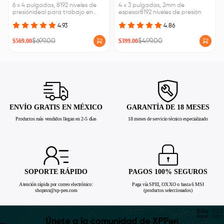
6 x 4 pulgadas, 8192 niveles de
4 x 3 pulgadas, 2mm de
presiónideal para trabajo en
espesor8192 niveles de presión
línea
4.93
4.86
$569.00
$699.00
$399.00
$499.00
ENVÍO GRATIS EN MÉXICO
GARANTÍA DE 18 MESES
Productos más vendidos llegan en 2-5 días
18 meses de servicio técnico especializado
SOPORTE RÁPIDO
PAGOS 100% SEGUROS
Atención rápida por correo electrónico:
Paga vía SPEI, OXXO o hasta 6 MSI
shopmx@xp-pen.com
(productos seleccionados)
Únete a la comunidad de XPPen