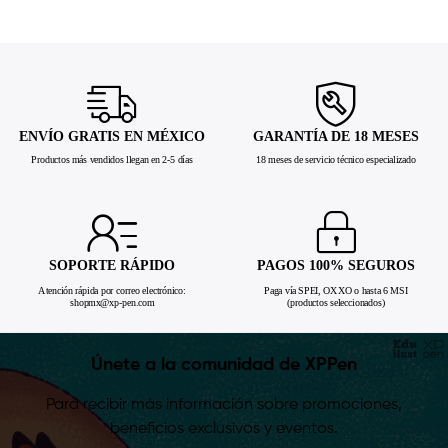
ENVÍO GRATIS EN MÉXICO
GARANTÍA DE 18 MESES
Productos más vendidos llegan en 2-5 días
18 meses de servicio técnico especializado
SOPORTE RÁPIDO
PAGOS 100% SEGUROS
Atención rápida por correo electrónico:
Paga vía SPEI, OXXO o hasta 6 MSI
shopmx@xp-pen.com
(productos seleccionados)
Únete a la comunidad de XPPen
Para recibir más información sobre promociones,
beneficios exclusivos y eventos.