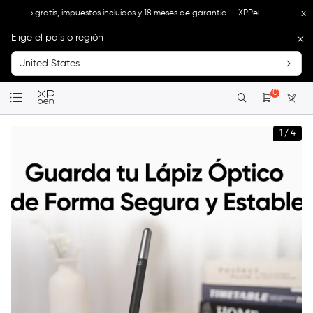
x
o gratis, impuestos incluidos y 18 meses de garantía.
XPPen México | Tienda Ofici
Elige el país o región
United States
0
1
/
4