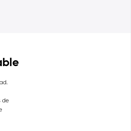
able
ad.
s de
e