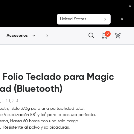
x
United States
0
Accesorios
Explorar
Folio Teclado para Magic
ad (Bluetooth)
1
3
ooth, Solo 370g para una portabilidad total.
 Visualización 58° y 66° para la postura perfecta.
ema, Hasta 60 horas con una sola carga.
, Resistente al polvo y salpicaduras.