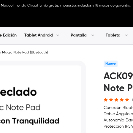
México | Tienda Oficial: Envío gratis, impuestos incluidos y 18 meses de garantía.
e Edición
Tablet Android
Pantalla
Tableta
a Magic Note Pad (Bluetooth)
Nuevo
ACK09 
Note P
Conexión Bluet
Doble Ángulo de
Autonomía Extr
Protección IP54