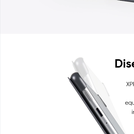
Dis
XP
equ