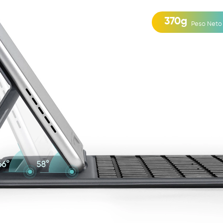
370g
Peso Neto