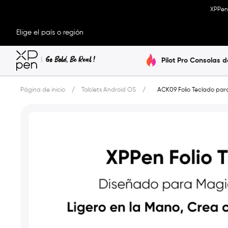
XPPen 
Elige el país o región
Pilot Pro Consolas d
Página de inicio
/
Tablets Android OS
/
ACK09 Folio Teclado par